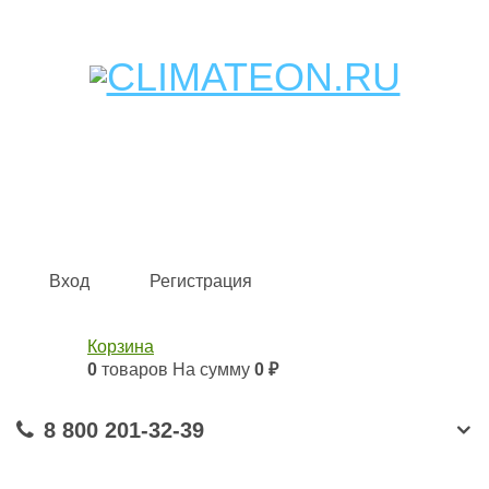
Кондиционеры и сплит-системы, газовые котлы,
тепловые завесы, водяные тепловентиляторы для
квартиры, дома, офиса с доставкой в Ярославль и по
всей России.
Climate for life
Вход
Регистрация
Корзина
0
товаров
На сумму
0 ₽
8 800 201-32-39