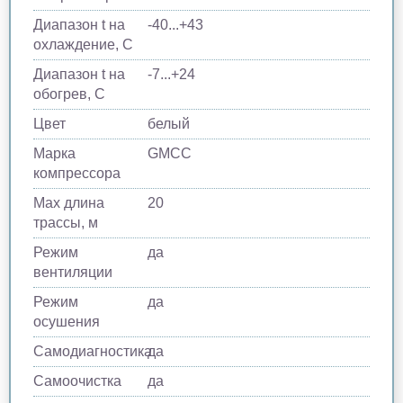
Диапазон t на
-40...+43
охлаждение, С
Диапазон t на
-7...+24
обогрев, С
Цвет
белый
Марка
GMCC
компрессора
Max длина
20
трассы, м
Режим
да
вентиляции
Режим
да
осушения
Самодиагностика
да
Самоочистка
да