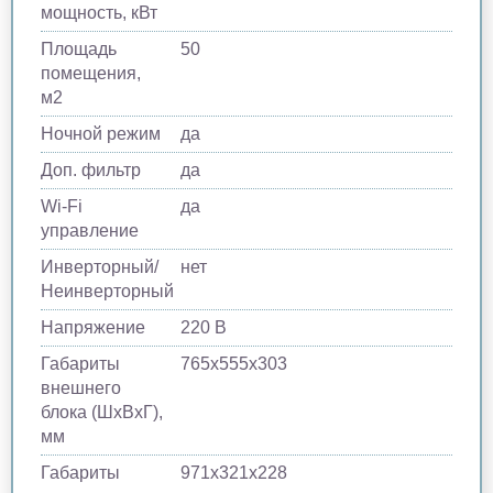
мощность, кВт
Площадь
50
помещения,
м2
Ночной режим
да
Доп. фильтр
да
Wi-Fi
да
управление
Инверторный/
нет
Неинверторный
Напряжение
220 В
Габариты
765х555х303
внешнего
блока (ШхВхГ),
мм
Габариты
971х321х228