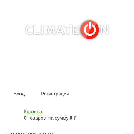
Кондиционеры и сплит-системы, газовые котлы,
тепловые завесы, водяные тепловентиляторы для
квартиры, дома, офиса с доставкой в Ярославль и по
всей России.
Climate for life
Вход
Регистрация
Корзина
0
товаров
На сумму
0 ₽