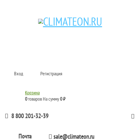
Кондиционеры и сплит-системы, газовые котлы, тепловые завесы, водяные
тепловентиляторы для квартиры, дома, офиса с доставкой в Ярославль и по
всей России.
Climate for life
Вход
Регистрация
Корзина
0
товаров
На сумму
0 ₽
8 800 201-32-39
Почта
sale@climateon.ru