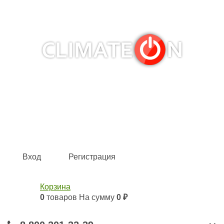
Кондиционеры и сплит-системы, газовые котлы,
тепловые завесы, водяные тепловентиляторы для
квартиры, дома, офиса с доставкой в Ярославль и по
всей России.
Climate for life
Вход
Регистрация
Корзина
0
товаров
На сумму
0 ₽