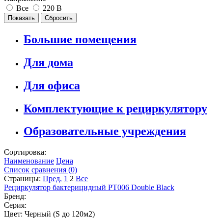
Все
220 В
Большие помещения
Для дома
Для офиса
Комплектующие к рециркулятору
Образовательные учреждения
Сортировка:
Наименование
Цена
Список сравнения (0)
Страницы:
Пред.
1
2
Все
Рециркулятор бактерицидный РТ006 Double Black
Бренд:
Серия:
Цвет: Черный (S до 120м2)