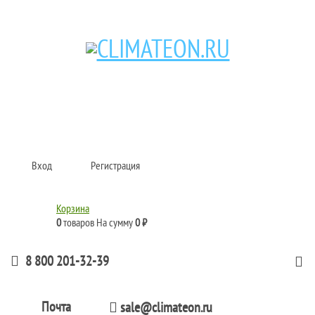
Кондиционеры и сплит-системы, газовые котлы, тепловые завесы, водяные
тепловентиляторы для квартиры, дома, офиса с доставкой в Ярославль и по
всей России.
Climate for life
Вход
Регистрация
Корзина
0
товаров
На сумму
0 ₽
8 800 201-32-39
Почта
sale@climateon.ru